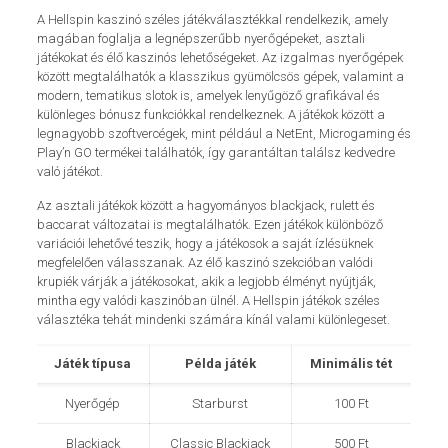
A Hellspin kaszinó széles játékválasztékkal rendelkezik, amely
magában foglalja a legnépszerűbb nyerőgépeket, asztali
játékokat és élő kaszinós lehetőségeket. Az izgalmas nyerőgépek
között megtalálhatók a klasszikus gyümölcsös gépek, valamint a
modern, tematikus slotok is, amelyek lenyűgöző grafikával és
különleges bónusz funkciókkal rendelkeznek. A játékok között a
legnagyobb szoftvercégek, mint például a NetEnt, Microgaming és
Play’n GO termékei találhatók, így garantáltan találsz kedvedre
való játékot.
Az asztali játékok között a hagyományos blackjack, rulett és
baccarat változatai is megtalálhatók. Ezen játékok különböző
variációi lehetővé teszik, hogy a játékosok a saját ízlésüknek
megfelelően válasszanak. Az élő kaszinó szekcióban valódi
krupiék várják a játékosokat, akik a legjobb élményt nyújtják,
mintha egy valódi kaszinóban ülnél. A Hellspin játékok széles
választéka tehát mindenki számára kínál valami különlegeset.
Játék típusa
Példa játék
Minimális tét
Nyerőgép
Starburst
100 Ft
Blackjack
Classic Blackjack
500 Ft