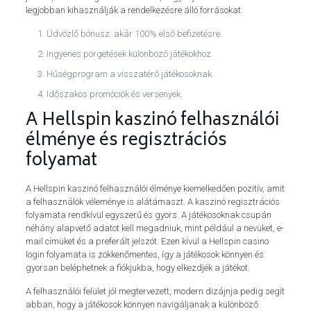
legjobban kihasználják a rendelkezésre álló forrásokat.
Üdvözlő bónusz: akár 100% első befizetésre.
Ingyenes pörgetések különböző játékokhoz.
Hűségprogram a visszatérő játékosoknak.
Időszakos promóciók és versenyek.
A Hellspin kaszinó felhasználói
élménye és regisztrációs
folyamat
A Hellspin kaszinó felhasználói élménye kiemelkedően pozitív, amit
a felhasználók véleménye is alátámaszt. A kaszinó regisztrációs
folyamata rendkívül egyszerű és gyors. A játékosoknak csupán
néhány alapvető adatot kell megadniuk, mint például a nevüket, e-
mail címüket és a preferált jelszót. Ezen kívül a Hellspin casino
login folyamata is zökkenőmentes, így a játékosok könnyen és
gyorsan beléphetnek a fiókjukba, hogy elkezdjék a játékot.
A felhasználói felület jól megtervezett, modern dizájnja pedig segít
abban, hogy a játékosok könnyen navigáljanak a különböző