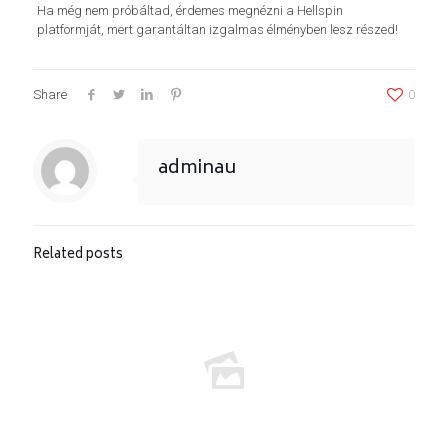
Ha még nem próbáltad, érdemes megnézni a Hellspin
platformját, mert garantáltan izgalmas élményben lesz részed!
Share
0
adminau
Related posts