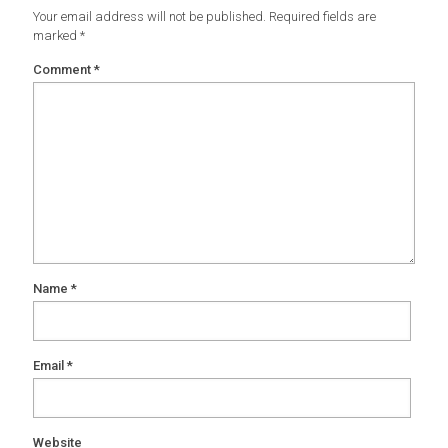
Your email address will not be published.
Required fields are
marked
*
Comment
*
Name
*
Email
*
Website