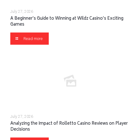
July 27, 2026
A Beginner’s Guide to Winning at Wildz Casino’s Exciting
Games
Read more
July 27, 2026
Analyzing the Impact of Rolletto Casino Reviews on Player
Decisions