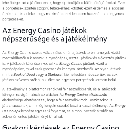
lehetőséget ad a játékosoknak, hogy kipróbálják a különböző játékokat. Ezek
a pörgetések szintén szigorú feltételekhez kötöttek, ezért érdemes alaposan
átnézni a részleteket, hogy maximálisan ki lehessen használni az ingyenes
pörgetéseket.
Az Energy Casino játékok
népszerűsége és a játékélmény
Az Energy Casino széles választékot kínál a játékok terén, amelyek között
megtalálhatók a klasszikus nyerőgépek, asztali játékok és élő osztós játékok
is. A játékosok különösen kedvelik a
Energy Casino játékok
közül a
nyerőgépeket, mivel ezek gyorsan és könnyen játszhatók. Az olyan játékok,
mint a
Book of Dead
vagy a
Starburst
, kiemelkedően népszerűek, és sok
játékos szívesen próbálja ki őket az ingyenes pörgetések keretein belül.
A játékélmény a platformon rendkívül felhasználóbarát, és a játékosok
könnyen navigálhatnak az oldalon. Az
Energy Casino alkalmazás
elérhetősége lehetővé teszi, hogy a felhasználók mobil eszközökön is
játszhassanak, ami még kényelmesebbé teszi a kaszinó élményt. Az
Energy
Casino apk
letöltése egyszerű folyamat, és a mobil verziók általában
zökkenőmentes játékélményt kínálnak.