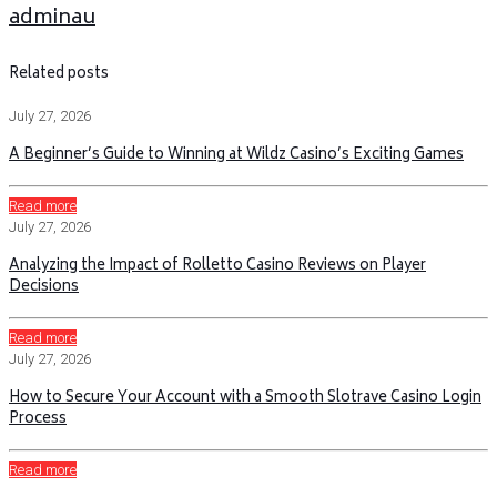
adminau
Related posts
July 27, 2026
A Beginner’s Guide to Winning at Wildz Casino’s Exciting Games
Read more
July 27, 2026
Analyzing the Impact of Rolletto Casino Reviews on Player
Decisions
Read more
July 27, 2026
How to Secure Your Account with a Smooth Slotrave Casino Login
Process
Read more