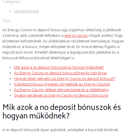
Categories
Uncategorized
Tags
Az Energy Casino no deposit bonus egy izgalmas lehetőség a játékosok
számára, akik szeretnék felfedezni a
energy casino
világát anélkül, hogy
előzetesen befizetnének. Az alábbiakban részletesen bemutatjuk, hogyan
működik ez a bónusz, milyen előnyöket kínál, és mire érdemes figyelni a
regisztráció során. Emellett áttekintjük a legnépszerűbb játékokat és a
bónuszok felhasználásának lehetőségeit is.
Mik azok a no deposit bónuszok és hogyan működnek?
Az Energy Casino no deposit bonus előnyei és hátrányai
Hogyan lehet igényelni az Energy Casino no deposit bónuszt?
Különböző típusú ingyenes pörgetések az Energy Casinon
Az Energy Casino játékok népszerűsége és a játékélmény
Gyakori kérdések az Energy Casino no deposit bónuszról
Mik azok a no deposit bónuszok és
hogyan működnek?
A no deposit bónuszok olyan ajánlatok, amelyeket a kaszinók kínálnak,