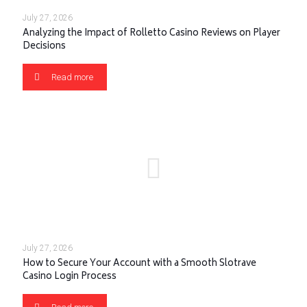
July 27, 2026
Analyzing the Impact of Rolletto Casino Reviews on Player
Decisions
Read more
July 27, 2026
How to Secure Your Account with a Smooth Slotrave
Casino Login Process