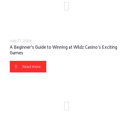
July 27, 2026
A Beginner’s Guide to Winning at Wildz Casino’s Exciting
Games
Read more