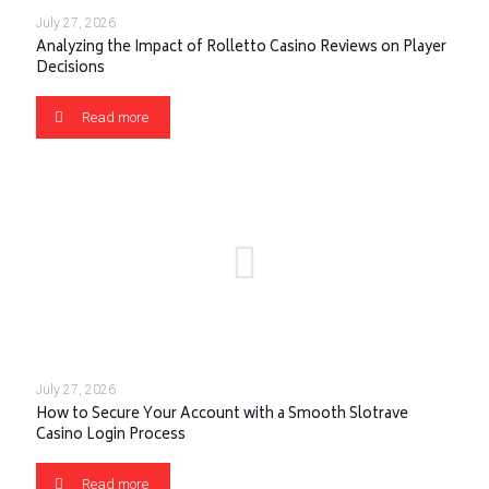
July 27, 2026
Analyzing the Impact of Rolletto Casino Reviews on Player
Decisions
Read more
July 27, 2026
How to Secure Your Account with a Smooth Slotrave
Casino Login Process
Read more