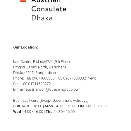
Our Location:
Icon Centre, Plot no-57/4 (9th Floor)
Progoti Sarani North, Baridhara
Dhaka-1212, Bangladesh.
Phone: +88 09677008800; +88 09677008802 (New)
Cell: +88 01711688272
E-mail: austriancon@quasemgroup.com
Business hours (Except Government Holidays):
Sun
14.30 - 16.00 |
Mon
14.30 - 16.00 |
Tue
14.30 - 16.00
Wed
14.30 - 16.00 |
Thu
14.30 - 16.00