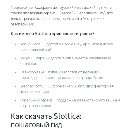
Приложение поддерживает русский и казахский языки, а
также платежные сервисы “Касса” и “Tengrinews Pay”, что
делает регистрацию и пополнение счёта быстрыми и
безопасными.
Как именно Slottica привлекает игроков?
Мобильность – доступ в Google Play, App Store и через
официальный сайт.
Бонусы – первый депозит удваивается, ежедневные
кэш‑бэки.
Разнообразие – более 200 слотов от ведущих
провайдеров, включая локальные разработки.
Безопасность – шифрование 256‑бит, двухфакторная
аутентификация.
Локальный сервис – поддержка казахстанского языка и
операторов связи.
Как скачать Slottica:
пошаговый гид