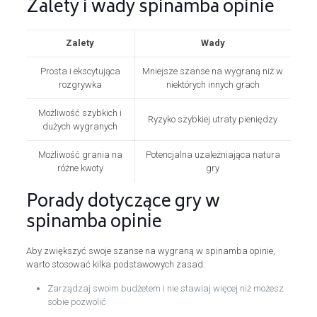
Zalety i wady spinamba opinie
Zalety
Wady
Prosta i ekscytująca
Mniejsze szanse na wygraną niż w
rozgrywka
niektórych innych grach
Możliwość szybkich i
Ryzyko szybkiej utraty pieniędzy
dużych wygranych
Możliwość grania na
Potencjalna uzależniająca natura
różne kwoty
gry
Porady dotyczące gry w
spinamba opinie
Aby zwiększyć swoje szanse na wygraną w spinamba opinie,
warto stosować kilka podstawowych zasad:
Zarządzaj swoim budżetem i nie stawiaj więcej niż możesz
sobie pozwolić