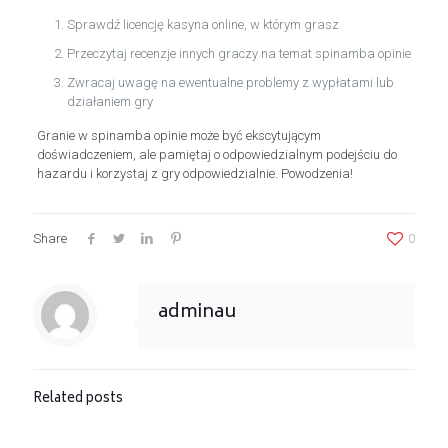
Sprawdź licencję kasyna online, w którym grasz
Przeczytaj recenzje innych graczy na temat spinamba opinie
Zwracaj uwagę na ewentualne problemy z wypłatami lub
działaniem gry
Granie w spinamba opinie może być ekscytującym
doświadczeniem, ale pamiętaj o odpowiedzialnym podejściu do
hazardu i korzystaj z gry odpowiedzialnie. Powodzenia!
Share
0
adminau
Related posts