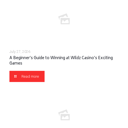
July 27, 2026
A Beginner’s Guide to Winning at Wildz Casino’s Exciting
Games
Read more