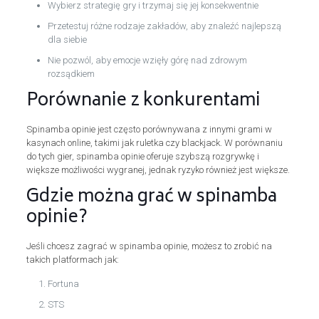
Wybierz strategię gry i trzymaj się jej konsekwentnie
Przetestuj różne rodzaje zakładów, aby znaleźć najlepszą
dla siebie
Nie pozwól, aby emocje wzięły górę nad zdrowym
rozsądkiem
Porównanie z konkurentami
Spinamba opinie jest często porównywana z innymi grami w
kasynach online, takimi jak ruletka czy blackjack. W porównaniu
do tych gier, spinamba opinie oferuje szybszą rozgrywkę i
większe możliwości wygranej, jednak ryzyko również jest większe.
Gdzie można grać w spinamba
opinie?
Jeśli chcesz zagrać w spinamba opinie, możesz to zrobić na
takich platformach jak:
Fortuna
STS