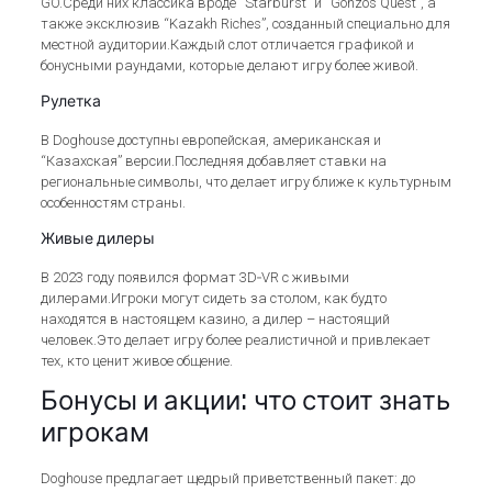
GO.Среди них классика вроде “Starburst” и “Gonzo’s Quest”, а
также эксклюзив “Kazakh Riches”, созданный специально для
местной аудитории.Каждый слот отличается графикой и
бонусными раундами, которые делают игру более живой.
Рулетка
В Doghouse доступны европейская, американская и
“Казахская” версии.Последняя добавляет ставки на
региональные символы, что делает игру ближе к культурным
особенностям страны.
Живые дилеры
В 2023 году появился формат 3D‑VR с живыми
дилерами.Игроки могут сидеть за столом, как будто
находятся в настоящем казино, а дилер – настоящий
человек.Это делает игру более реалистичной и привлекает
тех, кто ценит живое общение.
Бонусы и акции: что стоит знать
игрокам
Doghouse предлагает щедрый приветственный пакет: до