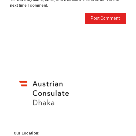
next time I comment.
Our Location: