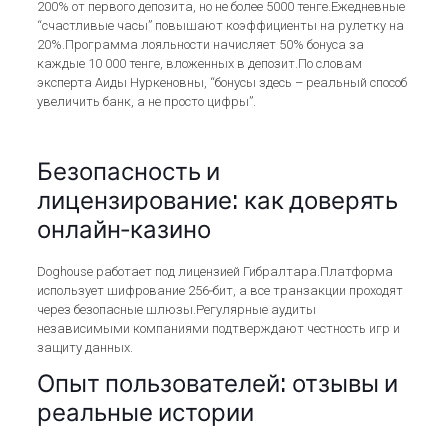
200% от первого депозита, но не более 5000 тенге.Ежедневные
“счастливые часы” повышают коэффициенты на рулетку на
20%.Программа лояльности начисляет 50% бонуса за
каждые 10 000 тенге, вложенных в депозит.По словам
эксперта Аиды Нуркеновны, “бонусы здесь – реальный способ
увеличить банк, а не просто цифры”.
Безопасность и
лицензирование: как доверять
онлайн‑казино
Doghouse работает под лицензией Гибралтара.Платформа
использует шифрование 256‑бит, а все транзакции проходят
через безопасные шлюзы.Регулярные аудиты
независимыми компаниями подтверждают честность игр и
защиту данных.
Опыт пользователей: отзывы и
реальные истории