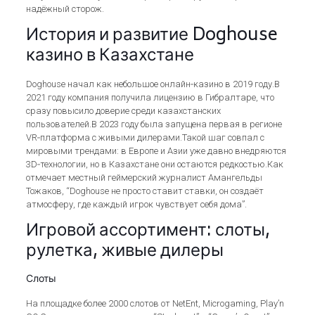
надёжный сторож.
История и развитие Doghouse
казино в Казахстане
Doghouse начал как небольшое онлайн‑казино в 2019 году.В
2021 году компания получила лицензию в Гибралтаре, что
сразу повысило доверие среди казахстанских
пользователей.В 2023 году была запущена первая в регионе
VR‑платформа с живыми дилерами.Такой шаг совпал с
мировыми трендами: в Европе и Азии уже давно внедряются
3D‑технологии, но в Казахстане они остаются редкостью.Как
отмечает местный геймерский журналист Амангельды
Тожаков, “Doghouse не просто ставит ставки, он создаёт
атмосферу, где каждый игрок чувствует себя дома”.
Игровой ассортимент: слоты,
рулетка, живые дилеры
Слоты
На площадке более 2000 слотов от NetEnt, Microgaming, Play’n