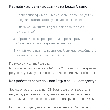
Как найти актуальную ссылку на Legzo Casino
Проверяйте официальные каналы Legzo – соцсети и
Telegram‑канал часто публикуют свежие зеркала.
В поисковике ищите “Legzo Casino зеркало 2024
актуальное”.
Обращайтесь к проверенным агрегаторам, которые
обновляют списки зеркал регулярно.
Читайте отзывы пользователей: они часто сообщают,
когда зеркало перестало работать.
Пример актуальной ссылки:
https://legzocasinozerkalo.site/home.Это один из проверенных
ресурсов, упомянутый в нескольких независимых обзорах.
Как работает зеркало и как Legzo защищает доступ
Зеркало перенаправляет DNS‑запросы: пользователь
вводит адрес, запрос попадает на зеркальный сервер,
который мгновенно пересылает его на оригинальный домен.
Legzo использует динамическое изменение IP‑адресов и