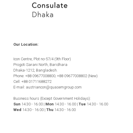
Our Location:
Icon Centre, Plot no-57/4 (9th Floor)
Progoti Sarani North, Baridhara
Dhaka-1212, Bangladesh.
Phone: +88 09677008800; +88 09677008802 (New)
Cell: +88 01711688272
E-mail: austriancon@quasemgroup.com
Business hours (Except Government Holidays):
Sun
14.30 - 16.00 |
Mon
14.30 - 16.00 |
Tue
14.30 - 16.00
Wed
14.30 - 16.00 |
Thu
14.30 - 16.00