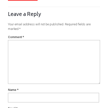
Leave a Reply
Your email address will not be published.
Required fields are
marked
*
Comment
*
Name
*