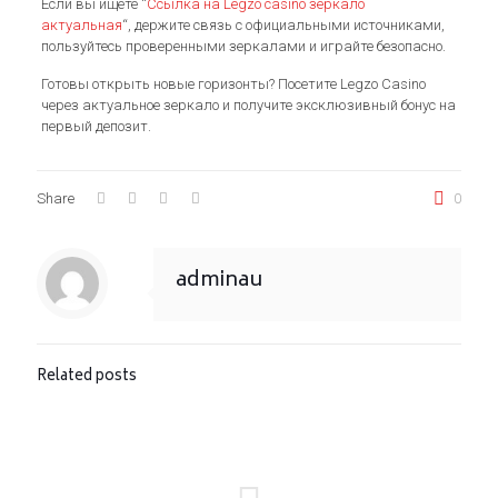
Если вы ищете “
Ссылка на Legzo casino зеркало
актуальная
“, держите связь с официальными источниками,
пользуйтесь проверенными зеркалами и играйте безопасно.
Готовы открыть новые горизонты? Посетите Legzo Casino
через актуальное зеркало и получите эксклюзивный бонус на
первый депозит.
Share
0
adminau
Related posts