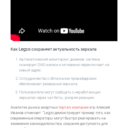
Как Legzo сохраняет актуальность зеркала
Автоматический мониторинг доменов: система
сканирует DNS‑записи и мгновенно переключает на
новый адрес.
Сотрудничество с облачными провайдерами
обеспечивает резервные зеркала.
Пользователи могут сообщать о неработающих
зеркалах через чат‑боты, ускоряя реакцию.
Аналитик рынка азартных
портал компании
игр Алексей
Иванов отмечает: “Legzo демонстрирует пример того, как
современные операторы могут быстро реагировать на
изменения законодательства, сохраняя доступность для