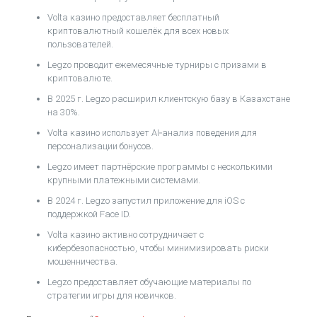
Volta казино предоставляет бесплатный
криптовалютный кошелёк для всех новых
пользователей.
Legzo проводит ежемесячные турниры с призами в
криптовалюте.
В 2025 г. Legzo расширил клиентскую базу в Казахстане
на 30%.
Volta казино использует AI‑анализ поведения для
персонализации бонусов.
Legzo имеет партнёрские программы с несколькими
крупными платежными системами.
В 2024 г. Legzo запустил приложение для iOS с
поддержкой Face ID.
Volta казино активно сотрудничает с
кибербезопасностью, чтобы минимизировать риски
мошенничества.
Legzo предоставляет обучающие материалы по
стратегии игры для новичков.