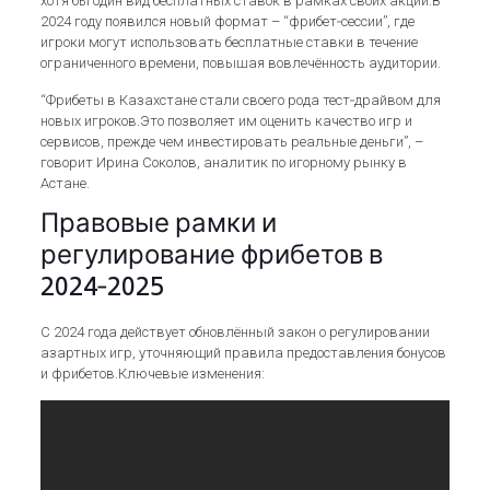
хотя бы один вид бесплатных ставок в рамках своих акций.В
2024 году появился новый формат – “фрибет‑сессии”, где
игроки могут использовать бесплатные ставки в течение
ограниченного времени, повышая вовлечённость аудитории.
“Фрибеты в Казахстане стали своего рода тест‑драйвом для
новых игроков.Это позволяет им оценить качество игр и
сервисов, прежде чем инвестировать реальные деньги”, –
говорит Ирина Соколов, аналитик по игорному рынку в
Астане.
Правовые рамки и
регулирование фрибетов в
2024‑2025
С 2024 года действует обновлённый закон о регулировании
азартных игр, уточняющий правила предоставления бонусов
и фрибетов.Ключевые изменения: