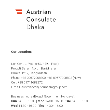
Our Location:
Icon Centre, Plot no-57/4 (9th Floor)
Progoti Sarani North, Baridhara
Dhaka-1212, Bangladesh.
Phone: +88 09677008800; +88 09677008802 (New)
Cell: +88 01711688272
E-mail: austriancon@quasemgroup.com
Business hours (Except Government Holidays):
Sun
14.30 - 16.00 |
Mon
14.30 - 16.00 |
Tue
14.30 - 16.00
Wed
14.30 - 16.00 |
Thu
14.30 - 16.00