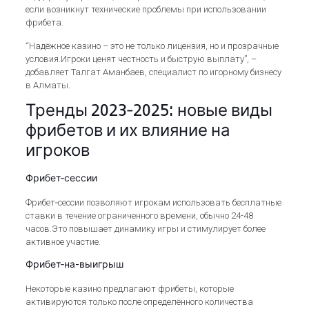
если возникнут технические проблемы при использовании
фрибета.
“Надёжное казино – это не только лицензия, но и прозрачные
условия.Игроки ценят честность и быструю выплату”, –
добавляет Талгат Аманбаев, специалист по игорному бизнесу
в Алматы.
Тренды 2023‑2025: новые виды
фрибетов и их влияние на
игроков
Фрибет‑сессии
Фрибет‑сессии позволяют игрокам использовать бесплатные
ставки в течение ограниченного времени, обычно 24-48
часов.Это повышает динамику игры и стимулирует более
активное участие.
Фрибет‑на-выигрыш
Некоторые казино предлагают фрибеты, которые
активируются только после определённого количества