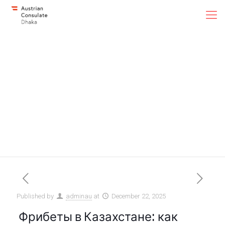
Published by
adminau
at
December 22, 2025
Фрибеты в Казахстане: как