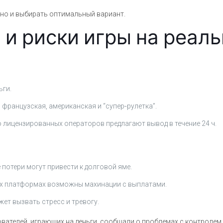
но и выбирать оптимальный вариант.
и риски игры на реаль
ги.
французская, американская и “супер‑рулетка”.
лицензированных операторов предлагают вывод в течение 24 ч.
потери могут привести к долговой яме.
х платформах возможны махинации с выплатами.
ет вызвать стресс и тревогу.
зователей, играющих на деньги, сообщали о проблемах с контролем 