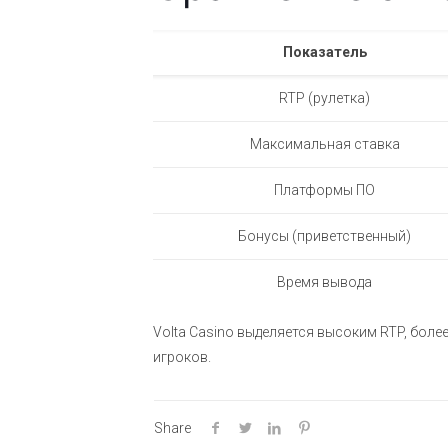
Показатель
RTP (рулетка)
Максимальная ставка
Платформы ПО
Бонусы (приветственный)
Время вывода
Volta Casino выделяется высоким RTP, бол
игроков.
Share