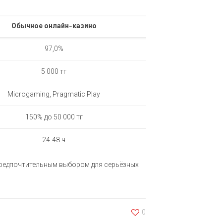
Обычное онлайн‑казино
97,0%
5 000 тг
Microgaming, Pragmatic Play
150% до 50 000 тг
24-48 ч
 предпочтительным выбором для серьёзных
0