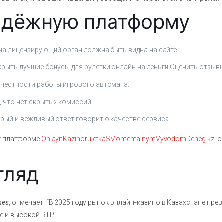
адёжную платформу
на лицензирующий орган должна быть видна на сайте.
крыть лучшие бонусы для рулетки онлайн на деньги.Оценить отзыв
 честности работы игрового автомата.
, что нет скрытых комиссий.
рый и вежливый ответ говорит о качестве сервиса.
т платформе
OnlaynKazinoruletkaSMomentalnymVyvodomDeneg.kz
, 
гляд
mes
, отмечает: “В 2025 году рынок онлайн‑казино в Казахстане прев
е и высокой RTP”.