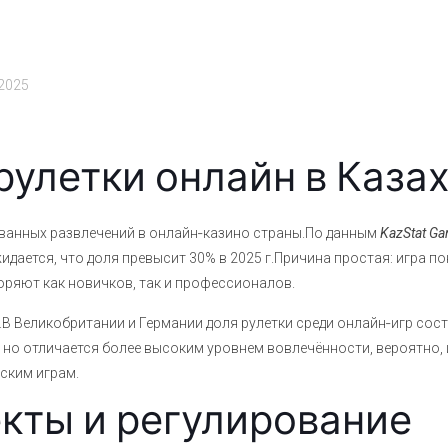
 2025
рулетки онлайн в Каза
ованных развлечений в онлайн‑казино страны.По данным
KazStat G
ожидается, что доля превысит 30% в 2025 г.Причина простая: игра 
оряют как новичков, так и профессионалов.
В Великобритании и Германии доля рулетки среди онлайн‑игр сост
, но отличается более высоким уровнем вовлечённости, вероятно,
ским играм.
кты и регулирование