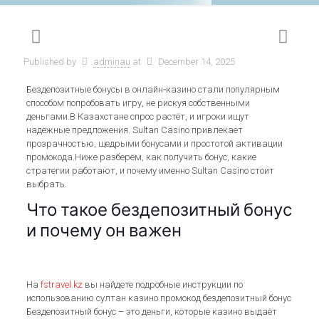
Published by
adminau
at
December 14, 2025
Бездепозитные бонусы в онлайн‑казино стали популярным
способом попробовать игру, не рискуя собственными
деньгами.В Казахстане спрос растёт, и игроки ищут
надёжные предложения. Sultan Casino привлекает
прозрачностью, щедрыми бонусами и простотой активации
промокода.Ниже разберём, как получить бонус, какие
стратегии работают, и почему именно Sultan
Casino стоит
выбрать.
Что такое бездепозитный бонус
и почему он важен
На
fstravel.kz
вы найдете подробные инструкции по
использованию султан казино промокод бездепозитный бонус
Бездепозитный бонус – это деньги, которые казино выдаёт