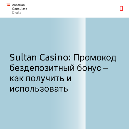
Sultan Casino: Промокод
бездепозитный бонус –
как получить и
использовать