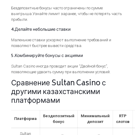
Бездепозитные бонусы часто ограничены по сумме
выигрыша.Узнайте лимит заранее, чтобы не потерять часть
прибыли.
4.Делайте небольшие ставки
Маленькие ставки ускоряют выполнение требований и
позволяют быстрее вывести средства.
5.Комбинируйте бонусы с акциями
Sultan Casino иногда проводит акции “Двойной бонус”,
позволяющие удвоить сумму при выполнении условий.
Сравнение Sultan Casino с
другими казахстанскими
платформами
Бездепозитный
Минимальный
RTP
Платформа
бонус
депозит
слотов
Sultan