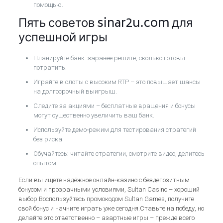
помощью.
Пять советов
sinar2u.com
для
успешной игры
Планируйте банк: заранее решите, сколько готовы
потратить.
Играйте в слоты с высоким RTP – это повышает шансы
на долгосрочный выигрыш.
Следите за акциями – бесплатные вращения и бонусы
могут существенно увеличить ваш банк.
Используйте демо‑режим для тестирования стратегий
без риска.
Обучайтесь: читайте стратегии, смотрите видео, делитесь
опытом.
Если вы ищете надёжное онлайн‑казино с бездепозитным
бонусом и прозрачными условиями, Sultan Casino – хороший
выбор.Воспользуйтесь промокодом Sultan Games, получите
свой бонус и начните играть уже сегодня.Ставьте на победу, но
делайте это ответственно – азартные игры – прежде всего