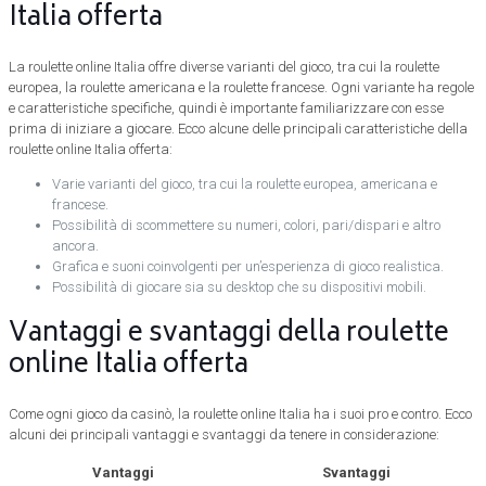
Italia offerta
La roulette online Italia offre diverse varianti del gioco, tra cui la roulette
europea, la roulette americana e la roulette francese. Ogni variante ha regole
e caratteristiche specifiche, quindi è importante familiarizzare con esse
prima di iniziare a giocare. Ecco alcune delle principali caratteristiche della
roulette online Italia offerta:
Varie varianti del gioco, tra cui la roulette europea, americana e
francese.
Possibilità di scommettere su numeri, colori, pari/dispari e altro
ancora.
Grafica e suoni coinvolgenti per un’esperienza di gioco realistica.
Possibilità di giocare sia su desktop che su dispositivi mobili.
Vantaggi e svantaggi della roulette
online Italia offerta
Come ogni gioco da casinò, la roulette online Italia ha i suoi pro e contro. Ecco
alcuni dei principali vantaggi e svantaggi da tenere in considerazione:
Vantaggi
Svantaggi