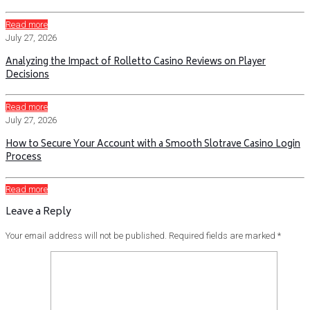
Read more
July 27, 2026
Analyzing the Impact of Rolletto Casino Reviews on Player
Decisions
Read more
July 27, 2026
How to Secure Your Account with a Smooth Slotrave Casino Login
Process
Read more
Leave a Reply
Your email address will not be published.
Required fields are marked
*