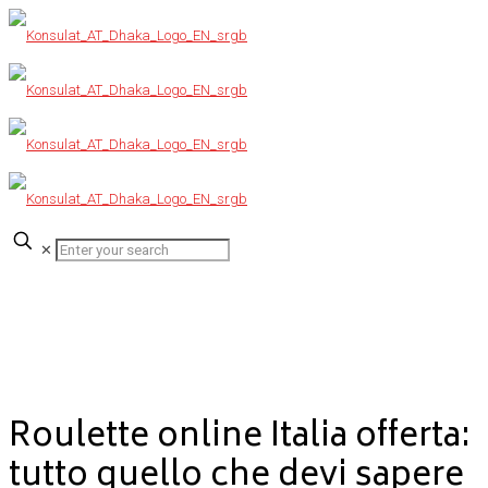
✕
Roulette online Italia offerta:
tutto quello che devi sapere