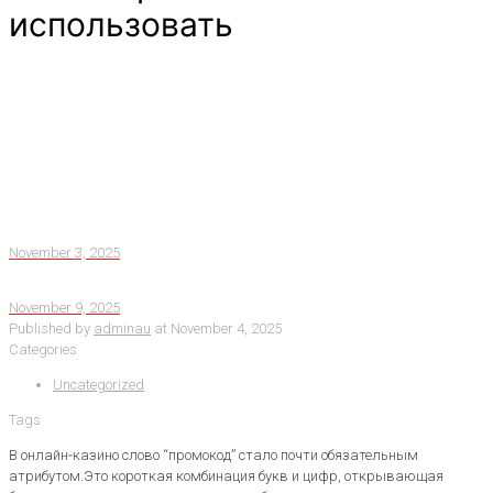
использовать
November 3, 2025
November 9, 2025
Published by
adminau
at
November 4, 2025
Categories
Uncategorized
Tags
В онлайн‑казино слово “промокод” стало почти обязательным
атрибутом.Это короткая комбинация букв и цифр, открывающая