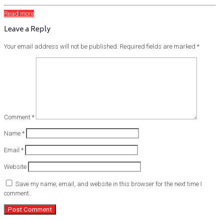
Read more
Leave a Reply
Your email address will not be published.
Required fields are marked
*
Comment
*
Name
*
Email
*
Website
Save my name, email, and website in this browser for the next time I
comment.