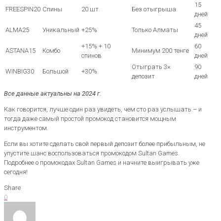
15
FREESPIN20
Спины
20 шт.
Без отыгрыша
дней
45
ALMA25
Уникальный
+25%
Только Алматы
дней
+15% + 10
60
ASTANA15
Комбо
Минимум 200 тенге
спинов
дней
Отыграть 3×
90
WINBIG30
Большой
+30%
депозит
дней
Все данные актуальны на 2024 г.
Как говорится, лучше один раз увидеть, чем сто раз услышать – и
тогда даже самый простой промокод становится мощным
инструментом.
Если вы хотите сделать свой первый депозит более прибыльным, не
упустите шанс воспользоваться промокодом Sultan Games.
Подробнее о промокодах Sultan Games и начните выигрывать уже
сегодня!
Share
0