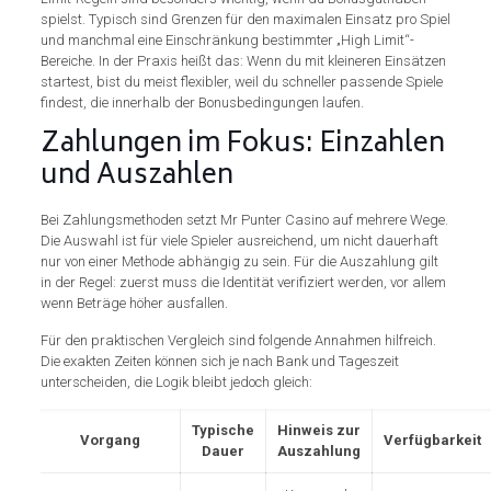
spielst. Typisch sind Grenzen für den maximalen Einsatz pro Spiel
und manchmal eine Einschränkung bestimmter „High Limit“-
Bereiche. In der Praxis heißt das: Wenn du mit kleineren Einsätzen
startest, bist du meist flexibler, weil du schneller passende Spiele
findest, die innerhalb der Bonusbedingungen laufen.
Zahlungen im Fokus: Einzahlen
und Auszahlen
Bei Zahlungsmethoden setzt Mr Punter Casino auf mehrere Wege.
Die Auswahl ist für viele Spieler ausreichend, um nicht dauerhaft
nur von einer Methode abhängig zu sein. Für die Auszahlung gilt
in der Regel: zuerst muss die Identität verifiziert werden, vor allem
wenn Beträge höher ausfallen.
Für den praktischen Vergleich sind folgende Annahmen hilfreich.
Die exakten Zeiten können sich je nach Bank und Tageszeit
unterscheiden, die Logik bleibt jedoch gleich:
Typische
Hinweis zur
Vorgang
Verfügbarkeit
Dauer
Auszahlung