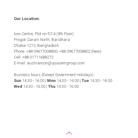
Our Location:
Icon Centre, Plot no-57/4 (9th Floor)
Progoti Sarani North, Baridhara
Dhaka-1212, Bangladesh.
Phone: +88 09677008800; +88 09677008802 (New)
Cell: +88 01711688272
E-mail: austriancon@quasemgroup.com
Business hours (Except Government Holidays):
Sun
14.30 - 16.00 |
Mon
14.30 - 16.00 |
Tue
14.30 - 16.00
Wed
14.30 - 16.00 |
Thu
14.30 - 16.00