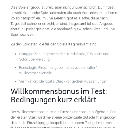
Das Spielangebot ist breit, aber nicht unübersichtlich. Du findest
sowohl klassische Spielautomaten als auch Varianten mit höheren
Volatilitätsprofilen. Im Live-Bereich gibt es Tische, die je nach
Tageszeit schneller erreichbar sind. Insgesamt ist das Angebot
eher für Spieler geeignet, die regelmäßig zwischen Slots und Live-
Spiel wechseln.
Zu den Eckdaten, die für den Spielalltag relevant sind:
Gängige Zahlungsmethoden: Kreditkarte, E-Wallets und
Sofortüberweisung
Bonuslogik: Einzahlungsboni statt „dauerhafter“
Willkommensvorteile
Verifikation: Identitäts-Check vor großen Auszahlungen
Willkommensbonus im Test:
Bedingungen kurz erklärt
Der Willkommensbonus ist als Einzahlungsbonus aufgebaut. Für
den ersten Start wird meist eine prozentuale Gutschrift angeboten,
die an die Einzahlung gekoppelt ist. In diesem Test gehe ich von