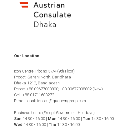
Our Location:
Icon Centre, Plot no-57/4 (9th Floor)
Progoti Sarani North, Baridhara
Dhaka-1212, Bangladesh.
Phone: +88 09677008800; +88 09677008802 (New)
Cell: +88 01711688272
E-mail: austriancon@quasemgroup.com
Business hours (Except Government Holidays):
Sun
14.30 - 16.00 |
Mon
14.30 - 16.00 |
Tue
14.30 - 16.00
Wed
14.30 - 16.00 |
Thu
14.30 - 16.00