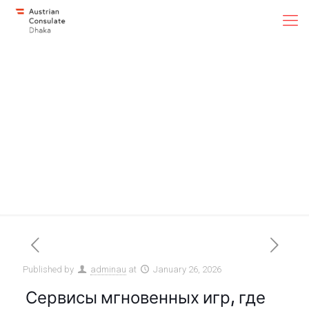
Published by
adminau
at
January 26, 2026
Сервисы мгновенных игр, где