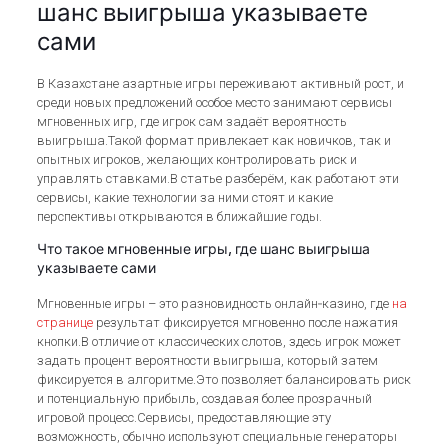
шанс выигрыша указываете
сами
В Казахстане азартные игры переживают активный рост, и
среди новых предложений особое место занимают сервисы
мгновенных игр, где игрок сам задаёт вероятность
выигрыша.Такой формат привлекает как новичков, так и
опытных игроков, желающих контролировать риск и
управлять ставками.В статье разберём, как работают эти
сервисы, какие технологии за ними стоят и какие
перспективы открываются в ближайшие годы.
Что такое мгновенные игры, где шанс выигрыша
указываете сами
Мгновенные игры – это разновидность онлайн‑казино, где
на
странице
результат фиксируется мгновенно после нажатия
кнопки.В отличие от классических слотов, здесь игрок может
задать процент вероятности выигрыша, который затем
фиксируется в алгоритме.Это позволяет балансировать риск
и потенциальную прибыль, создавая более прозрачный
игровой процесс.Сервисы, предоставляющие эту
возможность, обычно используют специальные генераторы